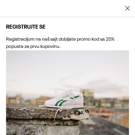
Registrujte se i ostvarite dodatnih 25% popusta na prvu kupovinu
REGISTRUJTE SE
Registracijom na naš sajt dobijate promo kod sa 25%
popusta za prvu kupovinu.
0
0
0
0