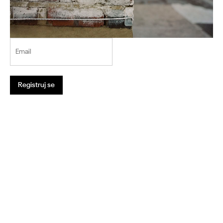
VESTI
Email
Registruj se
Koliko se plaća isporuka?
Detaljnije