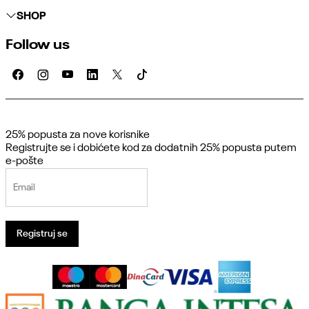
SHOP
Follow us
©2026
www.reebok.rs
Powered by
NB SOFT
Sva prava zadržana.
25% popusta za nove korisnike
Registrujte se i dobićete kod za dodatnih 25% popusta putem
e-pošte
Email
Registruj se