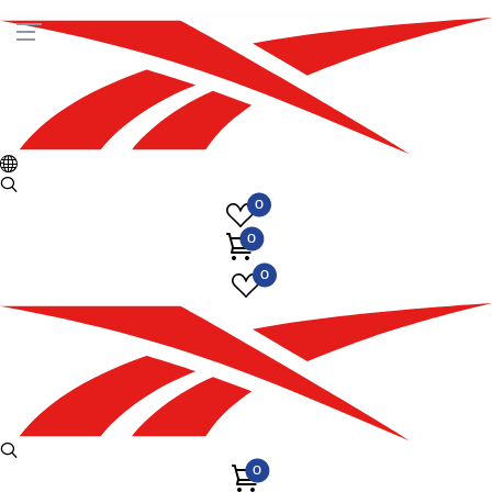
Registrujte se i ostvarite dodatnih 25% popusta na prvu kupovinu
0
0
0
0