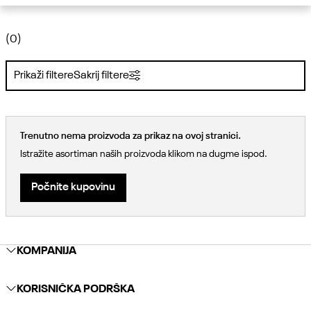
(0)
Prikaži filtere
Sakrij filtere
Trenutno nema proizvoda za prikaz na ovoj stranici.
Istražite asortiman naših proizvoda klikom na dugme ispod.
Počnite kupovinu
KOMPANIJA
KORISNIČKA PODRŠKA