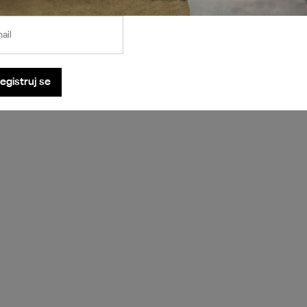
ail
egistruj se