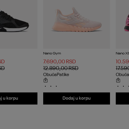
Nano Gym
Nano X
SD
7.690,00
RSD
10.5
SD
12.890,00
RSD
17.59
Obuća
Patike
Obuć
j u korpu
Dodaj u korpu