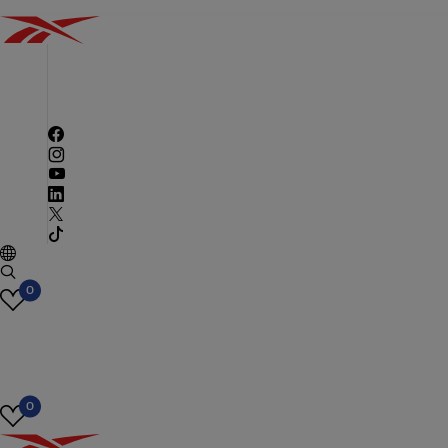
Pretraga
CLASSICS
MUŠKARCI
ŽENE
DECA
SPORT
0
0