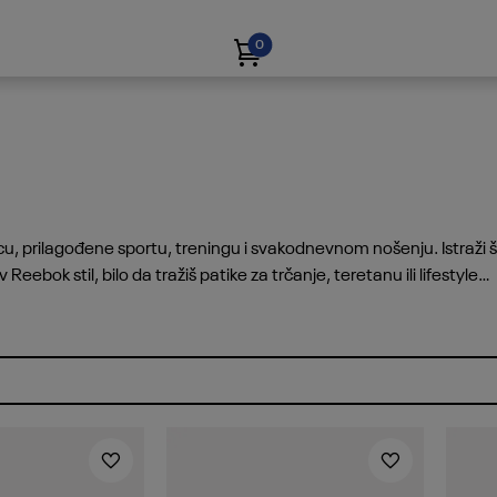
0
u, prilagođene sportu, treningu i svakodnevnom nošenju. Istraži š
eebok stil, bilo da tražiš patike za trčanje, teretanu ili lifestyle
eri par koji savršeno odgovara tvom ritmu i potrebama.