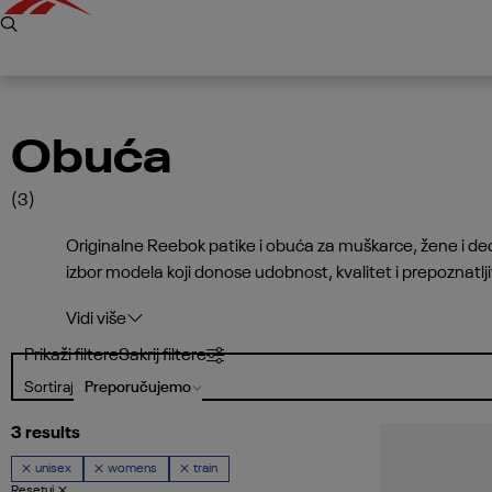
Obuća
(3)
Originalne Reebok patike i obuća za muškarce, žene i dec
izbor modela koji donose udobnost, kvalitet i prepoznatljiv R
kombinacije. Otkrij najnoviju Reebok obuću online i izab
Vidi više
Prikaži filtere
Sakrij filtere
Sortiraj
3 results
unisex
womens
train
Resetuj