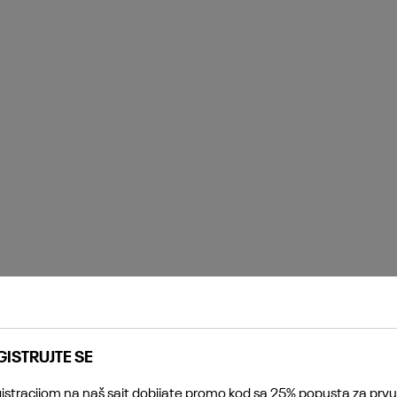
GISTRUJTE SE
istracijom na naš sajt dobijate promo kod sa 25% popusta za prvu