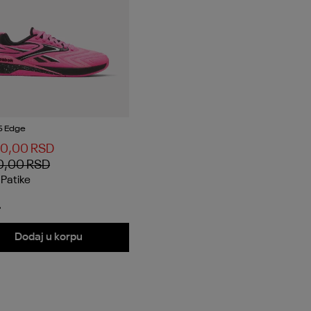
5 Edge
90,00
RSD
0,00
RSD
a
Patike
Dodaj u korpu