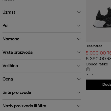
Uzrast
Pol
Namena
Flip Charge
Vrsta proizvoda
5.090,00
R
6.390,00
R
Obuća
Patike
Veličina
Cena
Doda
Liste proizvoda
Naziv proizvoda ili šifra