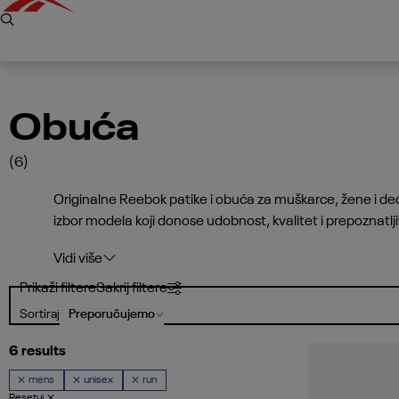
Obuća
(6)
Originalne Reebok patike i obuća za muškarce, žene i dec
izbor modela koji donose udobnost, kvalitet i prepoznatljiv R
kombinacije. Otkrij najnoviju Reebok obuću online i izab
Vidi više
Prikaži filtere
Sakrij filtere
Sortiraj
6 results
mens
unisex
run
Resetuj