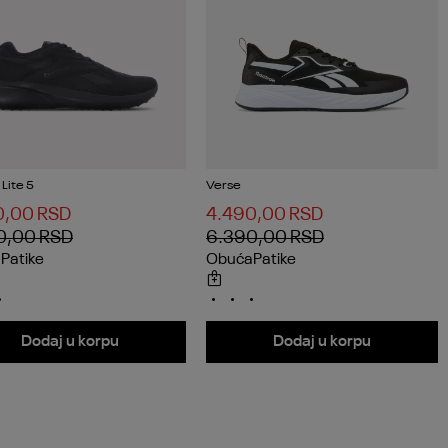
Lite 5
Verse
0,00
RSD
4.490,00
RSD
0,00
RSD
6.390,00
RSD
a
Patike
Obuća
Patike
Dodaj u korpu
Dodaj u korpu