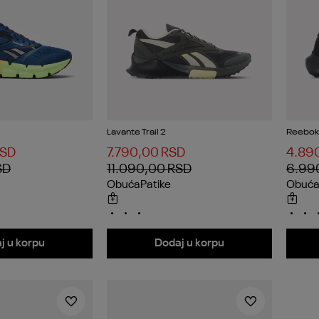
Lavante Trail 2
Reebok 
SD
7.790,00
RSD
4.89
SD
11.090,00
RSD
6.99
Obuća
Patike
Obuć
j u korpu
Dodaj u korpu