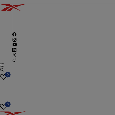
Pretraga
CLASSICS
MUŠKARCI
ŽENE
DECA
SPORT
0
0