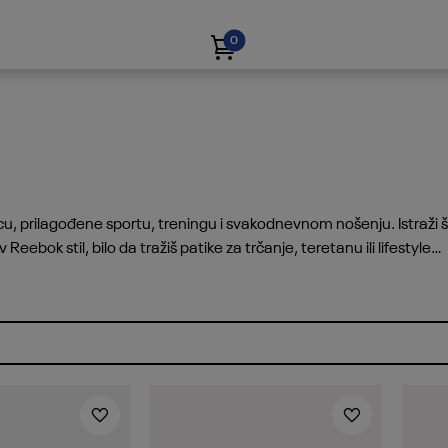
0
u, prilagođene sportu, treningu i svakodnevnom nošenju. Istraži š
eebok stil, bilo da tražiš patike za trčanje, teretanu ili lifestyle
eri par koji savršeno odgovara tvom ritmu i potrebama.