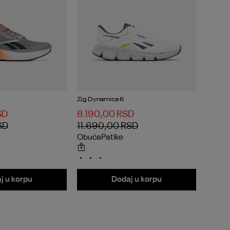
Zig Dynamica 6
SD
8.190,00
RSD
SD
11.690,00
RSD
Obuća
Patike
j u korpu
Dodaj u korpu
GISTRUJTE SE
istracijom na naš sajt dobijate promo kod sa 25% popusta za prvu