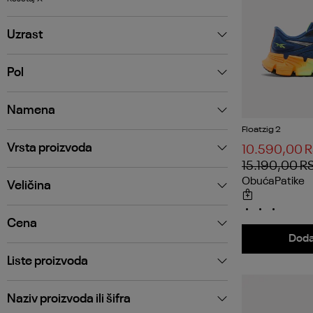
Uzrast
Pol
Namena
Floatzig 2
Vrsta proizvoda
10.590,00
R
15.190,00
R
Obuća
Patike
Veličina
Cena
Doda
Liste proizvoda
Naziv proizvoda ili šifra