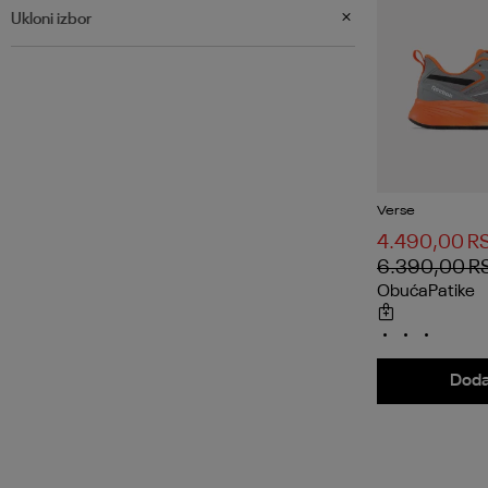
Ukloni izbor
Verse
4.490,00
R
6.390,00
R
Obuća
Patike
Doda
RE
Reg