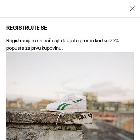
Registrujte se i ostvarite dodatnih 25% popusta na prvu kupovinu
REGISTRUJTE SE
Registracijom na naš sajt dobijate promo kod sa 25%
popusta za prvu kupovinu.
0
0
0
0