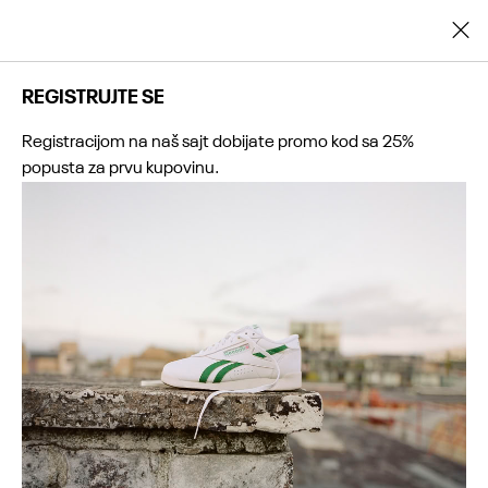
Registrujte se i ostvarite dodatnih 25% popusta na prvu kupovinu
REGISTRUJTE SE
Registracijom na naš sajt dobijate promo kod sa 25%
popusta za prvu kupovinu.
0
0
0
0