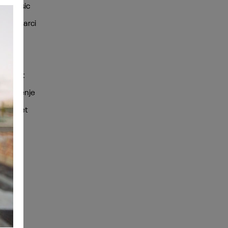
Classic
Muškarci
Žene
Deca
Sport
Sniženje
Outlet