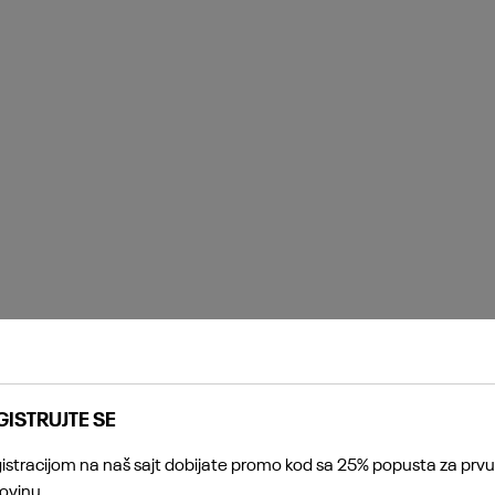
Core High Rise Leggings
4.090,00
RSD
5.890,00
RSD
Odeća
Donji delovi
Dodaj u korpu
GISTRUJTE SE
KORISNIČKA PODRŠKA
istracijom na naš sajt dobijate promo kod sa 25% popusta za prvu
ovinu.