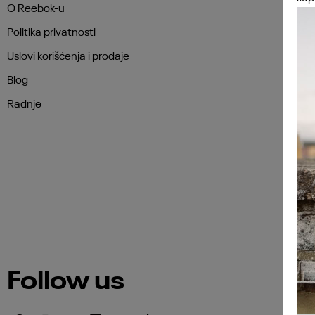
O Reebok-u
Politika privatnosti
Uslovi korišćenja i prodaje
Blog
Radnje
Follow us