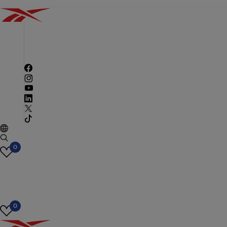
Pretraga
CLASSICS
MUŠKARCI
ŽENE
DECA
SPORT
0
0