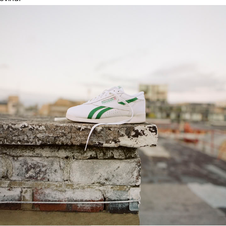
Kontakt
Status porudžbine
Zamena artikla
Pitanja i odgovori
Kako kupiti
Načini plaćanja
Uslovi isporuke
Plaćanje karticama
Pravo na odustajanje
Reklamacije
Izjava o sigurnosti podataka