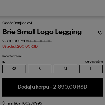
Odeća
Donji delovi
Brie Small Logo Legging
2.890,00
RSD
4.090,00
RSD
Ušteda:
1.200,00
RSD
Izaberite veličinu
:
EU
Odredi veličinu
XS
S
M
L
Dodaj u korpu
- 2.890,00 RSD
Šifra artikla:
100239995