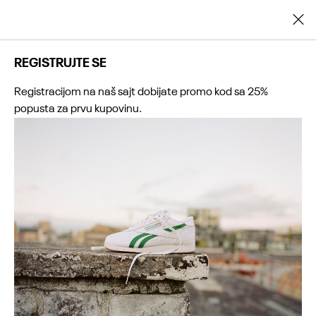
Registrujte se i ostvarite dodatnih 25% popusta na prvu kupovinu
REGISTRUJTE SE
Registracijom na naš sajt dobijate promo kod sa 25%
popusta za prvu kupovinu.
0
0
0
0