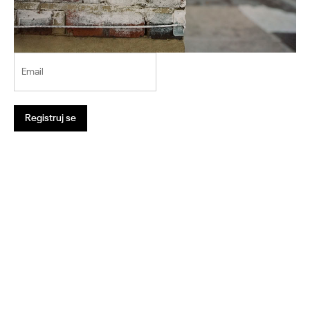
Email
Registruj se
1
2
3
4
5
6