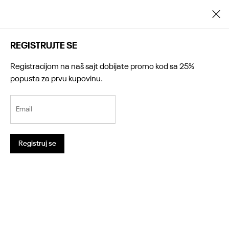
Registrujte se i ostvarite dodatnih 25% popusta na prvu kupovinu
REGISTRUJTE SE
Registracijom na naš sajt dobijate promo kod sa 25%
popusta za prvu kupovinu.
0
Email
0
0
Registruj se
0