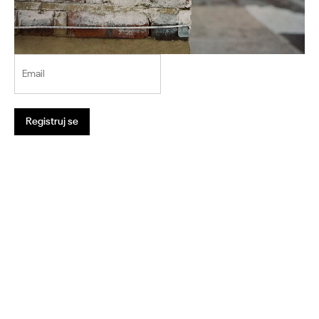
Email
Registruj se
1
2
3
4
5