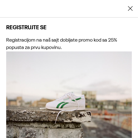
Registrujte se i ostvarite dodatnih 25% popusta na prvu kupovinu
REGISTRUJTE SE
Registracijom na naš sajt dobijate promo kod sa 25%
popusta za prvu kupovinu.
0
0
0
0