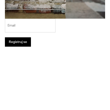
Email
Registruj se
1
2
3
4
5
6
7