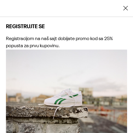
Registrujte se i ostvarite dodatnih 25% popusta na prvu kupovinu
REGISTRUJTE SE
Registracijom na naš sajt dobijate promo kod sa 25%
popusta za prvu kupovinu.
0
0
0
0