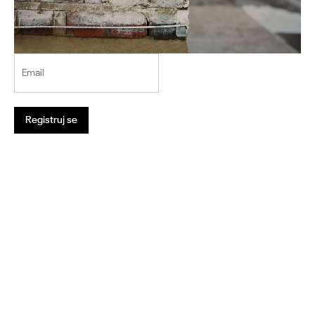
Email
Registruj se
1
2
3
4
5
6
7
8
9