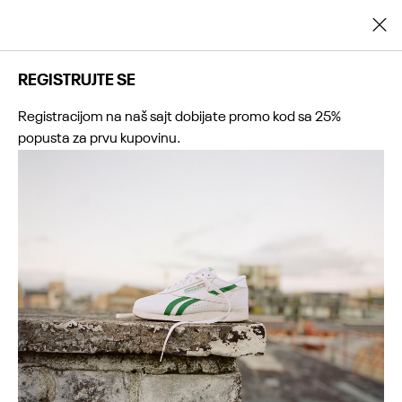
Registrujte se i ostvarite dodatnih 25% popusta na prvu kupovinu
REGISTRUJTE SE
Registracijom na naš sajt dobijate promo kod sa 25%
popusta za prvu kupovinu.
0
0
0
0