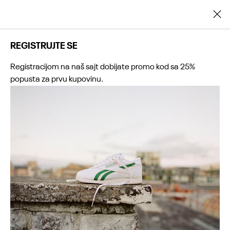
Registrujte se i ostvarite dodatnih 25% popusta na prvu kupovinu
REGISTRUJTE SE
Registracijom na naš sajt dobijate promo kod sa 25%
popusta za prvu kupovinu.
0
0
0
0