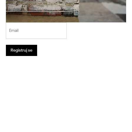
Email
Registruj se
1
2
3
4
5
6
7
8