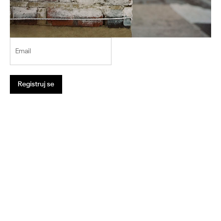
Email
Registruj se
1
2
3
4