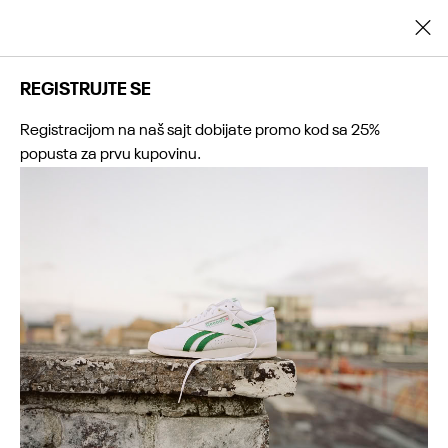
Registrujte se i ostvarite dodatnih 25% popusta na prvu kupovinu
REGISTRUJTE SE
Registracijom na naš sajt dobijate promo kod sa 25%
popusta za prvu kupovinu.
0
0
0
0