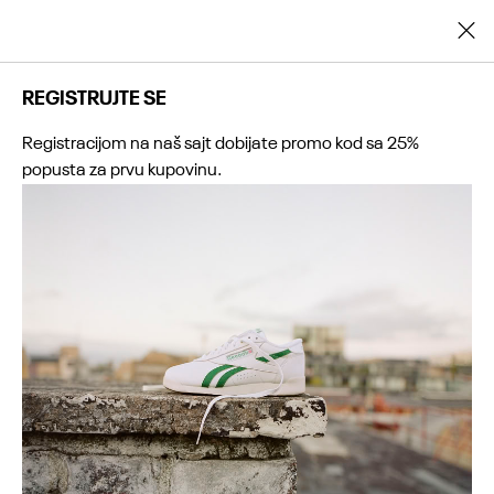
Registrujte se i ostvarite dodatnih 25% popusta na prvu kupovinu
REGISTRUJTE SE
Registracijom na naš sajt dobijate promo kod sa 25%
popusta za prvu kupovinu.
0
0
0
0