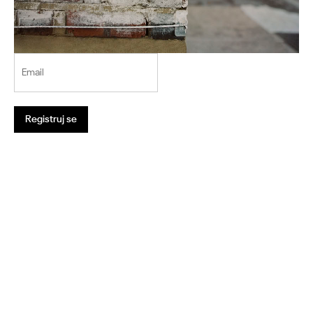
Email
Registruj se
1
2
3
4
5